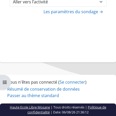
Aller vers l’activité
Les paramètres du sondage →
Vous n'êtes pas connecté (
Se connecter
)
Ouvrir l’index du cours
Résumé de conservation de données
Passer au thème standard
Haute Ecole Libre Mosane
| Tous droits réservés |
Politique de
confidentialité
|
Date: 06/08/26 21:36:12