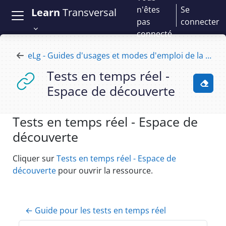
Passer au contenu principal
n'êtes
Se
Learn
Transversal
pas
connecter
connecté
eLg - Guides d'usages et modes d'emploi de la plateforme e-learning
Tests en temps réel -
Espace de découverte
Activ
Tests en temps réel - Espace de
découverte
Conditions d’achèvement
Cliquer sur
Tests en temps réel - Espace de
découverte
pour ouvrir la ressource.
← Guide pour les tests en temps réel