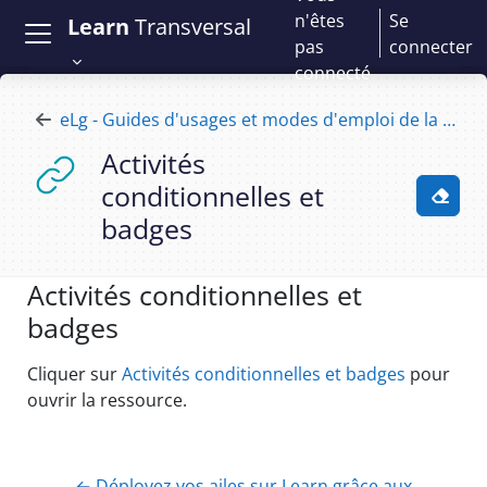
Passer au contenu principal
n'êtes
Se
Learn
Transversal
pas
connecter
connecté
eLg - Guides d'usages et modes d'emploi de la plateforme e-learning
Activités
conditionnelles et
Activ
badges
Activités conditionnelles et
badges
Conditions d’achèvement
Cliquer sur
Activités conditionnelles et badges
pour
ouvrir la ressource.
← Déployez vos ailes sur Learn grâce aux