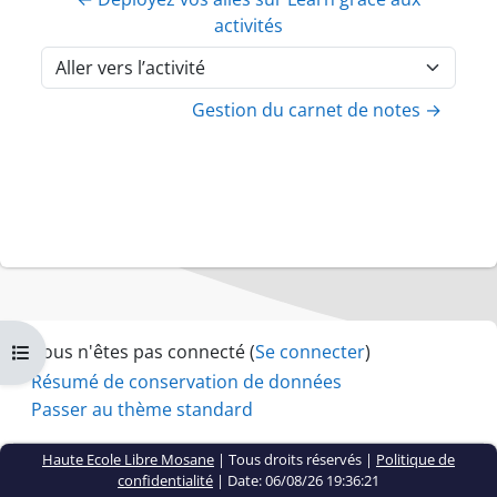
activités
Aller vers l’activité
Gestion du carnet de notes →
Vous n'êtes pas connecté (
Se connecter
)
Ouvrir l’index du cours
Résumé de conservation de données
Passer au thème standard
Haute Ecole Libre Mosane
| Tous droits réservés |
Politique de
confidentialité
|
Date: 06/08/26 19:36:21