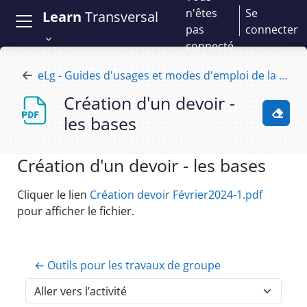
Passer au contenu principal
n'êtes
Se
Learn
Transversal
pas
connecter
connecté
eLg - Guides d'usages et modes d'emploi de la plateforme e-learning
Création d'un devoir -
les bases
Activ
Création d'un devoir - les bases
Conditions d’achèvement
Cliquer le lien
Création devoir Février2024-1.pdf
pour afficher le fichier.
← Outils pour les travaux de groupe
Aller vers l’activité