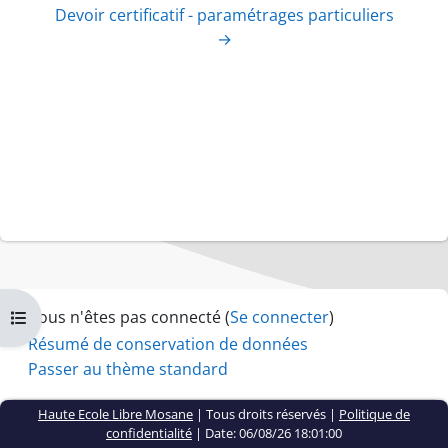
Devoir certificatif - paramétrages particuliers
→
Vous n'êtes pas connecté (
Se connecter
)
Ouvrir l’index du cours
Résumé de conservation de données
Passer au thème standard
Haute Ecole Libre Mosane
| Tous droits réservés |
Politique de
confidentialité
|
Date: 06/08/26 18:01:00