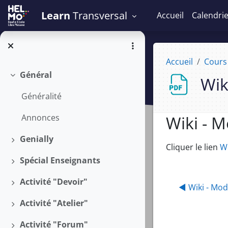
Passer au contenu principal
Learn
Transversal
Accueil
Calendri
Accueil
Cours
Général
Wik
Replier
Généralité
Wiki - 
Annonces
Genially
Conditions 
Déplier
Cliquer le lien
Wi
Spécial Enseignants
Déplier
Activité "Devoir"
Déplier
◀︎ Wiki - Mo
Activité "Atelier"
Déplier
Activité "Forum"