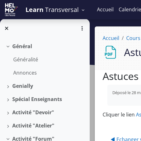
Passer au contenu principal
Learn
Transversal
Accueil
Calendri
Accueil
Cours
Général
Ast
Replier
Généralité
Astuces
Annonces
Genially
Conditions 
Déplier
Déposé le 28 ma
Spécial Enseignants
Déplier
Activité "Devoir"
Cliquer le lien
A
Déplier
Activité "Atelier"
Déplier
Activité "Forum"
◀︎ Echanger 