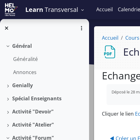
Passer au contenu principal
Learn
Transversal
Accueil
Calendri
Accueil
Cours
Général
Ech
Replier
Généralité
Echange
Annonces
Genially
Conditions 
Déplier
Déposé le 28 ma
Spécial Enseignants
Déplier
Activité "Devoir"
Cliquer le lien
Ec
Déplier
Activité "Atelier"
Déplier
Activité "Forum"
◀︎ Créer un 