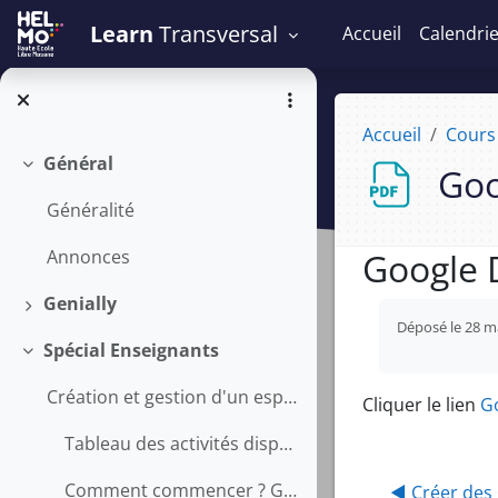
Passer au contenu principal
Learn
Transversal
Accueil
Calendri
Accueil
Cours
Général
Goo
Replier
Généralité
Google 
Annonces
Genially
Conditions 
Déplier
Déposé le 28 ma
Spécial Enseignants
Replier
Création et gestion d'un espace Learn
Cliquer le lien
Go
Tableau des activités disponibles
Comment commencer ? Guide premier pas sur un espace Learn
◀︎ Créer des