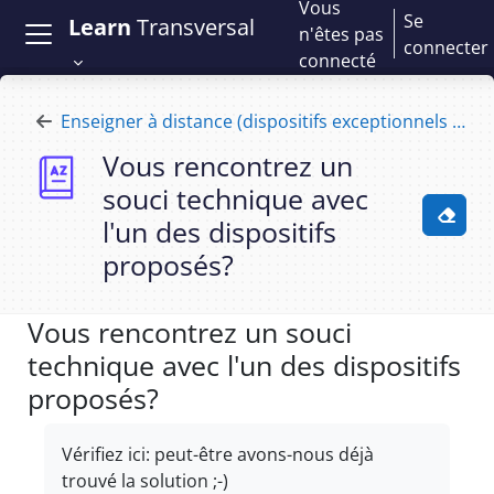
Vous
Passer au contenu principal
Se
Learn
Transversal
n'êtes pas
connecter
connecté
Enseigner à distance (dispositifs exceptionnels pour enseignants)
Vous rencontrez un
souci technique avec
l'un des dispositifs
Activ
proposés?
Vous rencontrez un souci
technique avec l'un des dispositifs
proposés?
Conditions d’achèvement
Vérifiez ici: peut-être avons-nous déjà
trouvé la solution ;-)