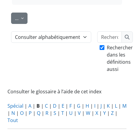
Exporter des articles
...
Rech
Consulter le glossaire à l’aide de cet index
Re
Rechercher
dans les
définitions
aussi
Consulter le glossaire à l’aide de cet index
Spécial
|
A
|
B
|
C
|
D
|
E
|
F
|
G
|
H
|
I
|
J
|
K
|
L
|
M
|
N
|
O
|
P
|
Q
|
R
|
S
|
T
|
U
|
V
|
W
|
X
|
Y
|
Z
|
Tout