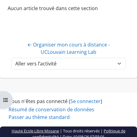
Aucun article trouvé dans cette section
← Organiser mon cours à distance -
UCLouvain Learning Lab
Aller vers l’activité
Ouvrir l’index du cours
Vous n'êtes pas connecté (
Se connecter
)
Résumé de conservation de données
Passer au thème standard
Haute Ecole Libre Mosane
| Tous droits réservés |
Politique de
confidentialité
|
Date: 10/08/26 07:55:01