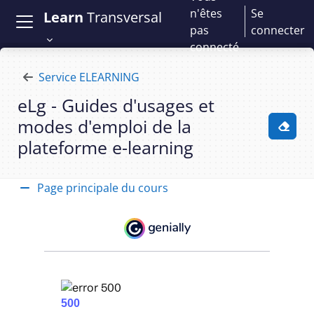
Passer au contenu principal
n'êtes
Se
Learn
Transversal
pas
connecter
connecté
Service ELEARNING
eLg - Guides d'usages et
modes d'emploi de la
Activ
plateforme e-learning
Section : Spécial "Vidéos" | eLg - G
Page principale du cours
Général