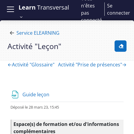
Passer au contenu principal
n'êtes
Se
Learn
Transversal
pas
connecter
connecté
Service ELEARNING
Activité "Leçon"
Activ
Section : Activité "Leçon" | eLg - G
←
Activité "Glossaire"
Activité "Prise de présences"
→
Fichier
Guide leçon
Déposé le 28 mars 23, 15:45
Espace(s) de formation et/ou d'informations
complémentaires