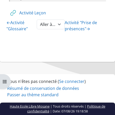
URL
Activité Leçon
←
Activité
Activité "Prise de
Aller à la section
"Glossaire"
présences"
→
Vous n'êtes pas connecté (
Se connecter
)
Ouvrir l’index du cours
Résumé de conservation de données
Passer au thème standard
Haute Ecole Libre Mosane
| Tous droits réservés |
Politique de
confidentialité
|
Date: 07/08/26 19:18:58