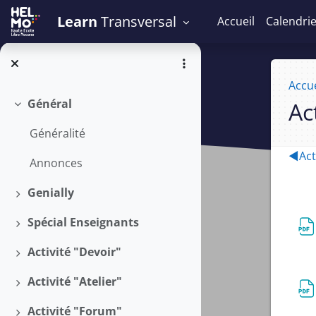
Passer au contenu principal
Learn
Transversal
Accueil
Calendri
Accue
Général
Act
Replier
Généralité
Se
◀︎
Act
Annonces
Genially
Déplier
Spécial Enseignants
Déplier
Activité "Devoir"
Déplier
Activité "Atelier"
Déplier
Activité "Forum"