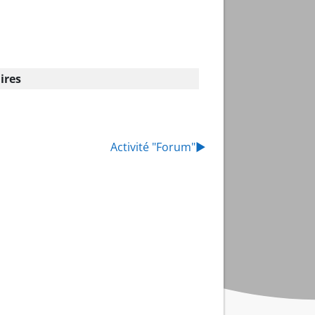
ires
Activité "Forum"
▶︎