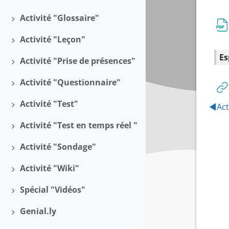
Déplier
Activité "Glossaire"
Déplier
Activité "Leçon"
Déplier
Es
Activité "Prise de présences"
Déplier
Activité "Questionnaire"
Déplier
Activité "Test"
◀︎
Act
Déplier
Activité "Test en temps réel "
Déplier
Activité "Sondage"
Déplier
Activité "Wiki"
Déplier
Spécial "Vidéos"
Déplier
Genial.ly
Déplier