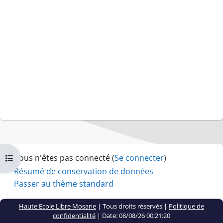
Vous n'êtes pas connecté (
Se connecter
)
Ouvrir l’index du cours
Résumé de conservation de données
Passer au thème standard
Haute Ecole Libre Mosane
| Tous droits réservés |
Politique de
confidentialité
|
Date: 08/08/26 00:21:20