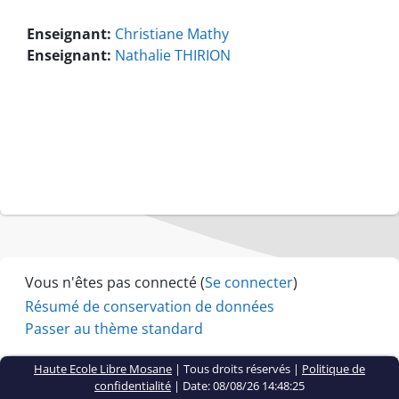
Enseignant:
Christiane Mathy
Enseignant:
Nathalie THIRION
Vous n'êtes pas connecté (
Se connecter
)
Résumé de conservation de données
Passer au thème standard
Haute Ecole Libre Mosane
| Tous droits réservés |
Politique de
confidentialité
|
Date: 08/08/26 14:48:25